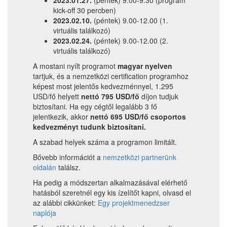
kick-off 30 percben)
2023.02.10.
(péntek) 9.00-12.00 (1.
virtuális találkozó)
2023.02.24.
(péntek) 9.00-12.00 (2.
virtuális találkozó)
A mostani nyílt programot
magyar nyelven
tartjuk, és a nemzetközi certification programhoz
képest most jelentős kedvezménnyel, 1.295
USD/fő helyett
nettó 795 USD/fő
díjon tudjuk
biztosítani. Ha egy cégtől legalább 3 fő
jelentkezik, akkor
nettó 695 USD/fő
csoportos
kedvezményt tudunk biztosítani.
A szabad helyek száma a programon limitált.
Bővebb információt a
nemzetközi partnerünk
oldalán
találsz.
Ha pedig a módszertan alkalmazásával elérhető
hatásból szeretnél egy kis ízelítőt kapni, olvasd el
az alábbi cikkünket:
Egy projektmenedzser
naplója