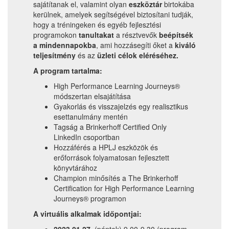
sajátítanak el, valamint olyan
eszköztár
birtokába
kerülnek, amelyek segítségével biztosítani tudják,
hogy a tréningeken és egyéb fejlesztési
programokon
tanultakat
a résztvevők
beépítsék
a mindennapokba
, ami hozzásegíti őket a
kiváló
teljesítmény
és az
üzleti célok eléréséhez.
A program tartalma:
High Performance Learning Journeys®
módszertan elsajátítása
Gyakorlás és visszajelzés egy realisztikus
esettanulmány mentén
Tagság a Brinkerhoff Certified Only
LinkedIn csoportban
Hozzáférés a HPLJ eszközök és
erőforrások folyamatosan fejlesztett
könyvtárához
Champion minősítés a The Brinkerhoff
Certification for High Performance Learning
Journeys® programon
A virtuális alkalmak időpontjai:
2023.01.27.
(péntek) 9.00-9.30 (program