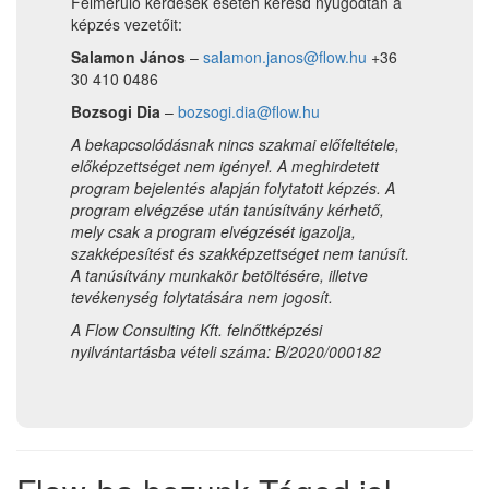
Felmerülő kérdések esetén keresd nyugodtan a
képzés vezetőit:
Salamon János
–
salamon.janos@flow.hu
+36
30 410 0486
Bozsogi Dia
–
bozsogi.dia@flow.hu
A bekapcsolódásnak nincs szakmai előfeltétele,
előképzettséget nem igényel.
A meghirdetett
program bejelentés alapján folytatott képzés. A
program elvégzése után tanúsítvány kérhető,
mely csak a program elvégzését igazolja,
szakképesítést és szakképzettséget nem tanúsít.
A tanúsítvány munkakör betöltésére, illetve
tevékenység folytatására nem jogosít.
A Flow Consulting Kft. felnőttképzési
nyilvántartásba vételi száma: B/2020/000182