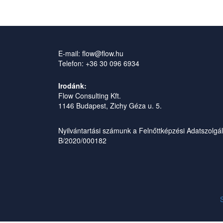
E-mail: flow@flow.hu
Telefon: +36 30 096 6934
Irodánk:
Flow Consulting Kft.
1146 Budapest, Zichy Géza u. 5.
Nyilvántartási számunk a Felnőttképzési Adatszolgá
B/2020/000182
S