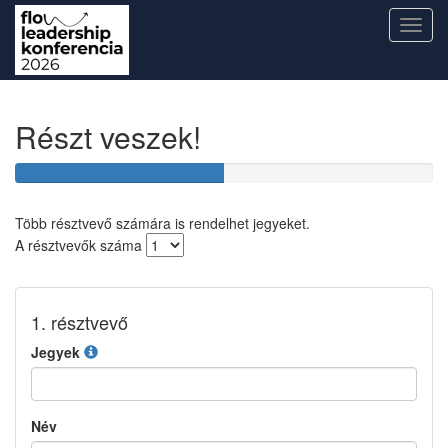
Toggl
navig
Részt veszek!
50%
Complete
Több résztvevő számára is rendelhet jegyeket.
A résztvevők száma
1. résztvevő
Jegyek
Név